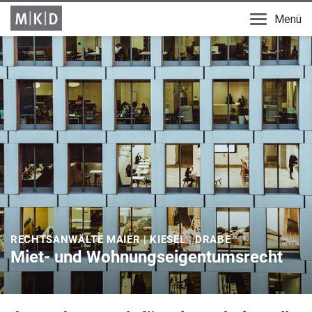
Menü
RECHTSANWÄLTE MAIER | KIESEL | DRABE
Miet- und Wohnungseigentumsrecht