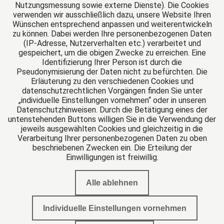
Deutschland
Nutzungsmessung sowie externe Dienste). Die Cookies
verwenden wir ausschließlich dazu, unsere Website Ihren
Tel: +49 345 521400
Wünschen entsprechend anpassen und weiterentwickeln
Fax: +49 345 5214027
zu können. Dabei werden Ihre personenbezogenen Daten
E-Mail:
info@mkd-kanzlei.de
(IP-Adresse, Nutzerverhalten etc.) verarbeitet und
gespeichert, um die obigen Zwecke zu erreichen. Eine
Identifizierung Ihrer Person ist durch die
Pseudonymisierung der Daten nicht zu befürchten. Die
Das europäische Kanzlei-Netzwerk
Erläuterung zu den verschiedenen Cookies und
datenschutzrechtlichen Vorgängen finden Sie unter
„individuelle Einstellungen vornehmen“ oder in unseren
Datenschutzhinweisen. Durch die Betätigung eines der
untenstehenden Buttons willigen Sie in die Verwendung der
jeweils ausgewählten Cookies und gleichzeitig in die
Verarbeitung Ihrer personenbezogenen Daten zu oben
beschriebenen Zwecken ein. Die Erteilung der
Einwilligungen ist freiwillig.
Alle ablehnen
Impressum
Individuelle Einstellungen vornehmen
Datenschutzerklärung