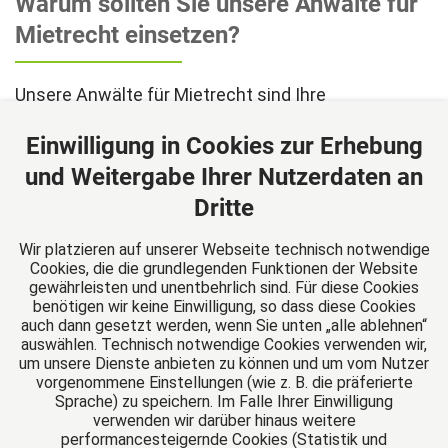
Warum sollten Sie unsere Anwälte für
Mietrecht einsetzen?
Unsere Anwälte für Mietrecht sind Ihre
vertrauenswürdigen Partner in allen mietrechtlichen
Angelegenheiten. Mit fundiertem Fachwissen und
Einwilligung in Cookies zur Erhebung
langjähriger Erfahrung stehen wir Ihnen zur Seite,
und Weitergabe Ihrer Nutzerdaten an
um Ihre Rechte zu schützen und optimale Lösungen
Dritte
für Ihre Situation zu finden.
Wir platzieren auf unserer Webseite technisch notwendige
Cookies, die die grundlegenden Funktionen der Website
gewährleisten und unentbehrlich sind. Für diese Cookies
benötigen wir keine Einwilligung, so dass diese Cookies
auch dann gesetzt werden, wenn Sie unten „alle ablehnen“
auswählen. Technisch notwendige Cookies verwenden wir,
M|K|D Rechtsanwälte Maier Kiesel Drabe
um unsere Dienste anbieten zu können und um vom Nutzer
vorgenommene Einstellungen (wie z. B. die präferierte
Halle/Saale
Sprache) zu speichern. Im Falle Ihrer Einwilligung
Friedenstr. 29
verwenden wir darüber hinaus weitere
06114 Halle/Saale
performancesteigernde Cookies (Statistik und