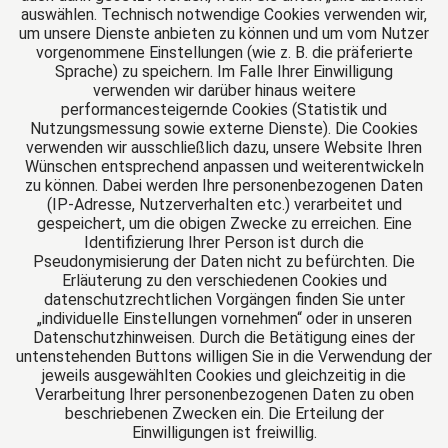
dem Elternteil persönlichen Kontakt, aber auch
Elternteils ist, welches ermittelt werden muss. Der
sie während der Ehe erwirtschaften, bleibt
auswählen. Technisch notwendige Cookies verwenden wir,
gemeinsame Kind sind daher von den Eltern
M|K|D Rechtsanwälte Maier Kiesel Drabe
telefonische Kontakte.
Kindesunterhalt bestimmt sich dann nach der
Alleineigentum des Ehegatten. Erst bei der
um unsere Dienste anbieten zu können und um vom Nutzer
weiterhin gemeinsam zu treffen.
Düsseldorfer Tabelle.
vorgenommene Einstellungen (wie z. B. die präferierte
Beendigung des Güterstandes findet durch die
Halle/Saale
Sprache) zu speichern. Im Falle Ihrer Einwilligung
Gegenüberstellung des Vermögens bei
Friedenstr. 29
verwenden wir darüber hinaus weitere
Eheschließung (Anfangsvermögen) und am Tag der
06114 Halle/Saale
performancesteigernde Cookies (Statistik und
Beendigung des Güterstandes durch Ehescheidung,
Deutschland
Nutzungsmessung sowie externe Dienste). Die Cookies
verwenden wir ausschließlich dazu, unsere Website Ihren
Ehevertrag oder Tod (Endvermögen) ein
Tel: +49 345 521400
Wünschen entsprechend anpassen und weiterentwickeln
Zugewinnausgleich statt.
Fax: +49 345 5214027
zu können. Dabei werden Ihre personenbezogenen Daten
E-Mail:
info@mkd-kanzlei.de
(IP-Adresse, Nutzerverhalten etc.) verarbeitet und
gespeichert, um die obigen Zwecke zu erreichen. Eine
Identifizierung Ihrer Person ist durch die
Pseudonymisierung der Daten nicht zu befürchten. Die
Das europäische Kanzlei-Netzwerk
Erläuterung zu den verschiedenen Cookies und
datenschutzrechtlichen Vorgängen finden Sie unter
„individuelle Einstellungen vornehmen“ oder in unseren
Datenschutzhinweisen. Durch die Betätigung eines der
untenstehenden Buttons willigen Sie in die Verwendung der
jeweils ausgewählten Cookies und gleichzeitig in die
Verarbeitung Ihrer personenbezogenen Daten zu oben
beschriebenen Zwecken ein. Die Erteilung der
Einwilligungen ist freiwillig.